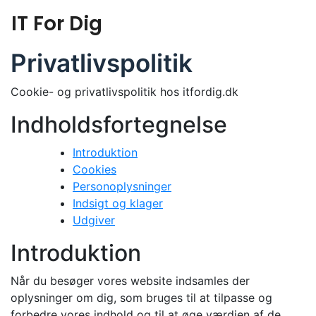
Skip
IT For Dig
to
content
Privatlivspolitik
Cookie- og privatlivspolitik hos itfordig.dk
Indholdsfortegnelse
Introduktion
Cookies
Personoplysninger
Indsigt og klager
Udgiver
Introduktion
Når du besøger vores website indsamles der
oplysninger om dig, som bruges til at tilpasse og
forbedre vores indhold og til at øge værdien af de