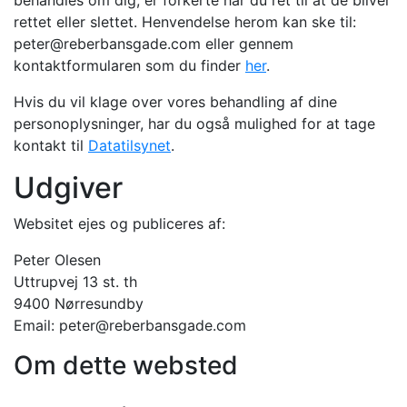
behandles om dig, er forkerte har du ret til at de bliver
rettet eller slettet. Henvendelse herom kan ske til:
peter@reberbansgade.com eller gennem
kontaktformularen som du finder
her
.
Hvis du vil klage over vores behandling af dine
personoplysninger, har du også mulighed for at tage
kontakt til
Datatilsynet
.
Udgiver
Websitet ejes og publiceres af:
Peter Olesen
Uttrupvej 13 st. th
9400 Nørresundby
Email: peter@reberbansgade.com
Om dette websted